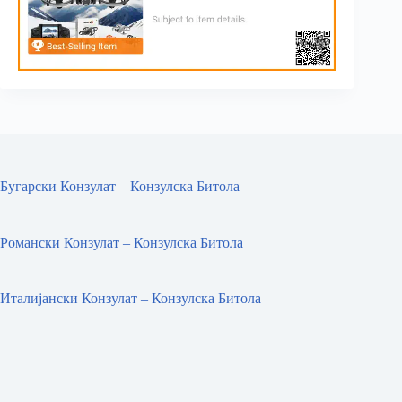
Бугарски Конзулат – Конзулска Битола
Романски Конзулат – Конзулска Битола
Италијански Конзулат – Конзулска Битола