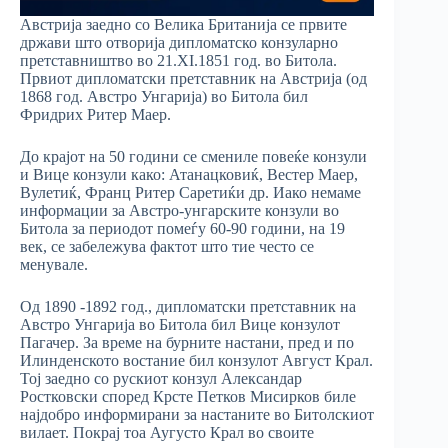
Австрија заедно со Велика Британија се првите
држави што отворија дипломатско конзуларно
претставништво во 21.XI.1851 год. во Битола.
Првиот дипломатски претставник на Австрија (од
1868 год. Австро Унгарија) во Битола бил
Фридрих Ритер Маер.
До крајот на 50 години се смениле повеќе конзули
и Вице конзули како: Атанацковиќ, Вестер Маер,
Вулетиќ, Франц Ритер Саретиќи др. Иако немаме
информации за Австро-унгарските конзули во
Битола за периодот помеѓу 60-90 години, на 19
век, се забележува фактот што тие често се
менувале.
Од 1890 -1892 год., дипломатски претставник на
Австро Унгарија во Битола бил Вице конзулот
Пагачер. За време на бурните настани, пред и по
Илинденското востание бил конзулот Август Крал.
Тој заедно со рускиот конзул Александар
Ростковски според Крсте Петков Мисирков биле
најдобро информирани за настаните во Битолскиот
вилает. Покрај тоа Аугусто Крал во своите