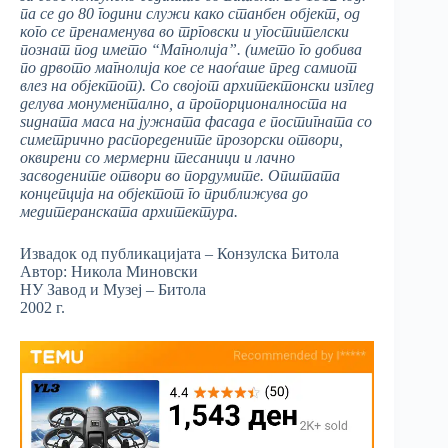
па се до 80 години служи како станбен објект, од
кого се пренаменува во трговски и угостителски
познат под името “Магнолија”. (името го добива
по дрвото магнолија кое се наоѓаше пред самиот
влез на објектот). Со својот архитектонски изглед
делува монументално, а пропорционалноста на
ѕидната маса на јужната фасада е постигната со
симетрично распоредените прозорски отвори,
оквирени со мермерни тесаници и лачно
засводените отвори во пордумите. Општата
концепција на објектот го приближува до
медитеранската архитектура.
Извадок од публикацијата – Конзулска Битола
Автор: Никола Миновски
НУ Завод и Музеј – Битола
2002 г.