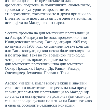
извештаи до своите претпоставени давал
драгоцени податоци за политичките, економските,
трговските, културните, просветните,
етнографските, статистичките и други прилики во
Вилаетот, што претставуваат драгоцен материјал за
историјата на Македонскиот народ.
Честата промена на дипломатските претставници
на Австро Унгарија во Битола, продолжило и по
Илинденскиот период. Така од јануари 1905 год.
до декември 1908 год., се смениле повеќе конзули
или Вице конзули, од кои некои биле поставувани
и по втор пат. Така во тој временски период од
четири години, продефилирале на чело на
дипломатските претставништва дипломатите:
Оскар Прохаска, Пархер, Др. Ранци, Рихард
Опенхајмер, Јехличка, Посваи и Тахи.
Австро Унгарија, имала многу важни и значајни
економски и политички интереси, па така преку
своите дипломатски претставници во Македонија
со успех ги остварувале, не дозволувајќи силно да
се инкорпорира руската политика на Балканот како
и онаа на соседните балкански монархии.