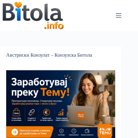
Австриски Конзулат – Конзулска Битола