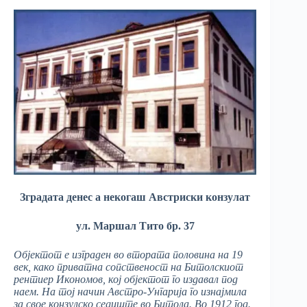
Зградата денес а некогаш Австриски конзулат
ул. Маршал Тито бр. 37
Објектот е изграден во втората половина на 19
век, како приватна сопственост на Битолскиот
рентиер Икономов, кој објектот го издавал под
наем. На тој начин Австро-Унгарија го изнајмила
за свое конзулско седиште во Битола. Во 1912 год.