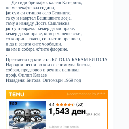
— Де гиди бре мајко, калеш Катерино,
не ме чекајте ваа година,
јас сум си отишол село Бешиште,
та су и навртел Бешишките лозја,
таму а изнајду Доста Смилевска,
јас су и нарачал ќемер да ми праве,
ќемер да ми праве, ќемер малешевски,
со коприна ткаен, со платно прешиен,
и да и заврта сите чорбаџии,
да им и собера ж’тите флорине.
.
Преземено од книгата: БИТОЛА БАБАМ БИТОЛА
Народни песни во кои се спомнува Битола,
собрал, предговор и речник напишал
проф. Филип Каваев
Издадена: Битола, Октомври 1969 год