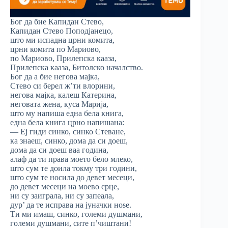
Бог да бие Капидан Стево,
Капидан Стево Поподјанецо,
што ми испадна црни комита,
црни комита по Мариово,
по Мариово, Прилепска кааза,
Прилепска кааза, Битолско началство.
Бог да а бие негова мајка,
Стево си берел ж’ти влорини,
негова мајка, калеш Катерина,
неговата жена, куса Марија,
што му напиша една бела книга,
една бела книга црно напишана:
— Еј гиди синко, синко Стеване,
ка знаеш, синко, дома да си доеш,
дома да си доеш ваа година,
алаф да ти права моето бело млеко,
што сум те доила токму три години,
што сум те носила до девет месеци,
до девет месеци на моево срце,
ни су заиграла, ни су запеала,
дур’ да те исправа на јуначки ноѕе.
Ти ми имаш, синко, големи душмани,
големи душмани, сите п’чиштани!