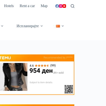
Hotels
Rent a car
Map
Испланирајте