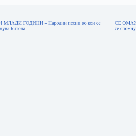
 МЛАДИ ГОДИНИ – Народни песни во кои се
СЕ ОМАЖ
нува Битола
се спомну