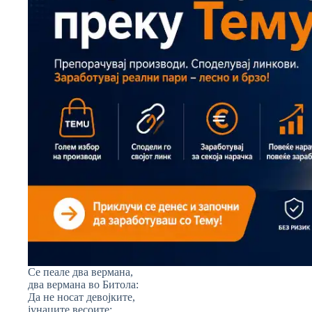
Се пеале два вермана,
два вермана во Битола:
Да не носат девојките,
јунаците весоите;