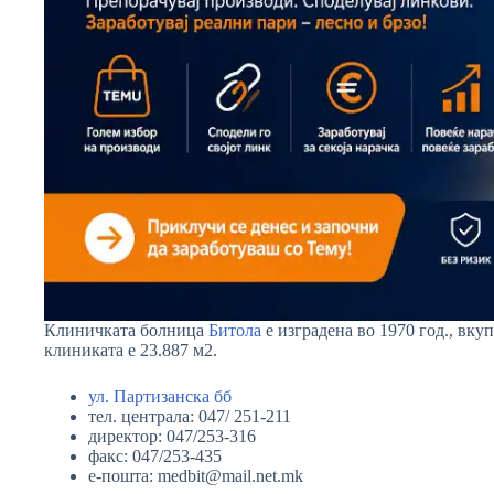
Клиничката болница
Битола
е изградена во 1970 год., вку
клиниката е 23.887 м2.
ул. Партизанска бб
тел. централа: 047/ 251-211
директор: 047/253-316
факс: 047/253-435
е-пошта: medbit@mail.net.mk