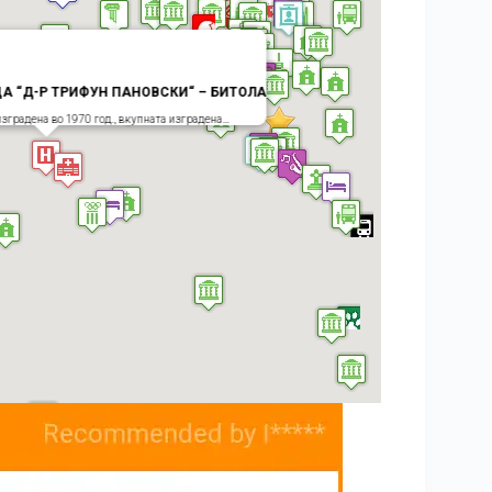
А “Д-Р ТРИФУН ПАНОВСКИ“ – БИТОЛА
зградена во 1970 год., вкупната изградена…