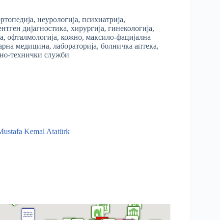
ртопедија, неурологија, психиатрија,
тген дијагностика, хирургија, гинекологија,
ја, офталмологија, кожно, максило-фацијална
еарна медицина, лабораторија, болничка аптека,
ивно-технички служби
Mustafa Kemal Atatürk