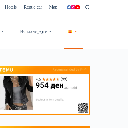
Hotels
Rent a car
Map
Испланирајте