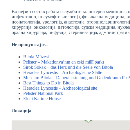
Во нејзин состав работат службите за: интерна медицина, о
инфективно, пнеумофтизиологија, физикална медицина, рен
неонатологија, урологија, анастезија, оториноларингологи
хирургија, онкологија, патологија, судска медицина, нукл
орална хирургија, инфузија, стерилизација, администрат
Не пропуштајте..
Bitola Müzesi
Pelister – Makedonya’nın en eski millî parkı
Širok Sokak – das Herz und die Seele von Bitola
Heraclea Lyncestis – Archäologische Stätte
Museum Bitola – Dauerausstellung und Gedenkraum für 
Best Things to Do in Bitola
Heraclea Lyncestis – Archaeological site
Pelister National Park
Eleni Karinte House
Локација