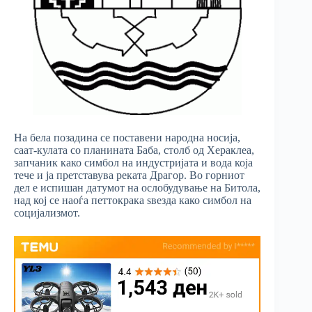
На бела позадина се поставени народна носија,
саат-кулата со планината Баба, столб од Хераклеа,
запчаник како симбол на индустријата и вода која
тече и ја претставува реката Драгор. Во горниот
дел е испишан датумот на ослобудување на Битола,
над кој се наоѓа петтокрака ѕвезда како симбол на
социјализмот.