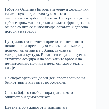
Грбот на Општина Битола визуелно и хералдички
ги искажува и доловува духовните и
материјалните добра на Битола. На горниот дел на
грбот е прикажан непрекинат златен фриз врз сина
основа со што се симболизира богатата и длабока
историја на градот.
Централно поставениот црвено-златниот штит на
новиот грб ја претставува современата Битола,
подемот на нејзината урбана, духовна и
материјална култура. Воедно со својата визуелна
структура асоцира и на осончаните врвови на
пелистерските молики и пелагониското златно
класје.
Со својот сферичен долен дел, грбот асоцира на
белиот анатички театар во Хераклеа.
Сината боја го симболизира граѓанското
општество и демократијата.
Црвената боја животот и традицијата.