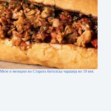
Мезе и мезеџии во Старата битолска чаршија во 19 век