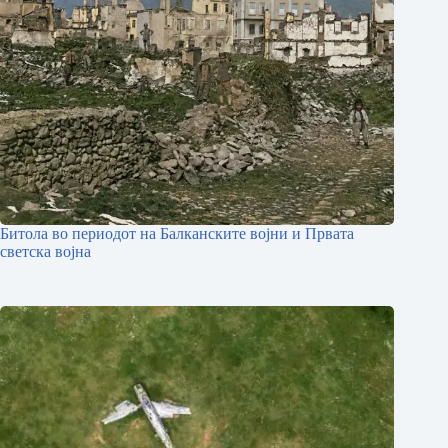
Битола во периодот на Балканските војни и Првата
светска војна