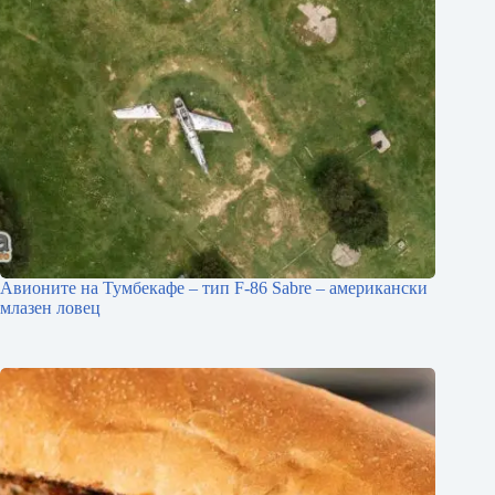
Авионите на Тумбекафе – тип F-86 Sabre – американски
млазен ловец