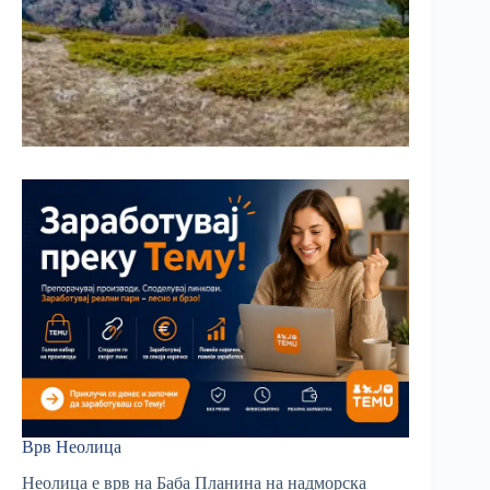
Врв Неолица
Неолица е врв на Баба Планина на надморска