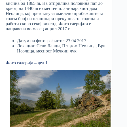
висина од 1865 m. На отприлика половина пат до
врвот, на 1440 m е сместен планинарскиот дом
Неолица, кој претставува омилено прибежиште за
голем број на планинари преку целата година и
работи скоро секој викенд. Фото гаеријата е
направена во месец април 2017 г.
Датум на фотографиите: 23.04.2017
Локации: Село Лавци, Пл. дом Неолица, Врв
Неолица, месност Мечкин лук
Фото галерија – дел 1