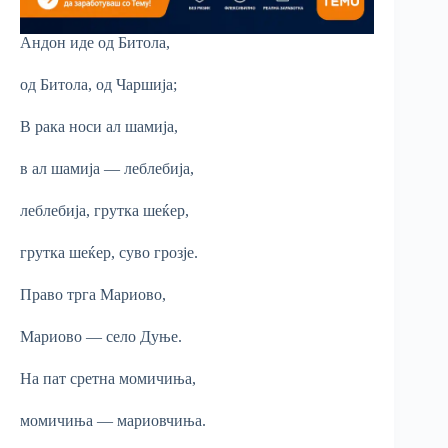
Андон иде од Битола,
од Битола, од Чаршија;
В рака носи ал шамија,
в ал шамија — леблебија,
леблебија, грутка шеќер,
грутка шеќер, суво грозје.
Право трга Мариово,
Мариово — село Дуње.
На пат сретна момичиња,
момичиња — мариовчиња.