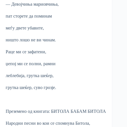
— Девојчиња мариовчиња,
пат сторете да поминам
меѓу двете убавите,
ништо лошо не ви чинам.
Раце ми се зафатени,
џепој ми се полни, рамни
леблебија, грутка шеќер,
грутка шеќер, суво грозје.
Преземено од книгата: БИТОЛА БАБАМ БИТОЛА
Народни песни во кои се спомнува Битола,