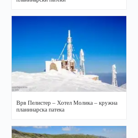
Врв Пелистер – Хотел Молика – кружна
планинарска патека