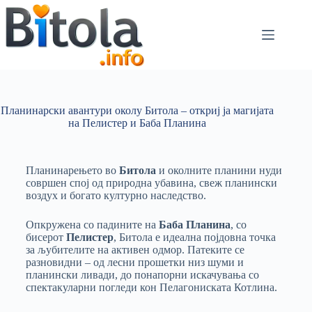
Планинарски авантури околу Битола – откриј ја магијата
на Пелистер и Баба Планина
Планинарењето во
Битола
и околните планини нуди
совршен спој од природна убавина, свеж планински
воздух и богато културно наследство.
Опкружена со падините на
Баба Планина
, со
бисерот
Пелистер
, Битола е идеална појдовна точка
за љубителите на активен одмор. Патеките се
разновидни – од лесни прошетки низ шуми и
планински ливади, до понапорни искачувања со
спектакуларни погледи кон Пелагониската Котлина.