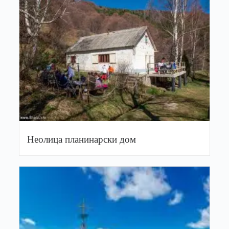
Неолица планинарски дом