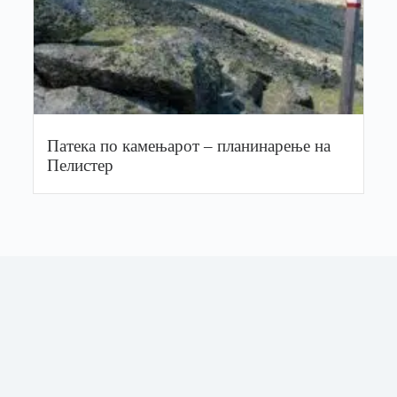
Патека по камењарот – планинарење на
Пелистер