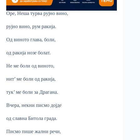
Оре, Неша турва рујно вино,
рујно вино, рум ракија.
Од виното глава, боли,
од ракија нозе болат.
He ме боли од виното,
нит’ ме боли од ракија,
тук’ ме боли за Драгана.
Вчера, некни писмо дојде
од славна Битола града.
Писмо пише жални речи,