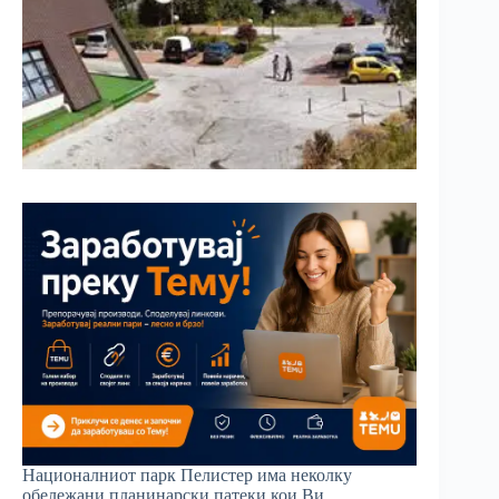
Националниот парк Пелистер има неколку
обележани планинарски патеки кои Ви