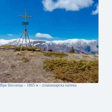
Врв Неолица – 1865 м – планинарска патека