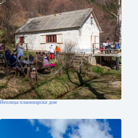
Неолица планинарски дом