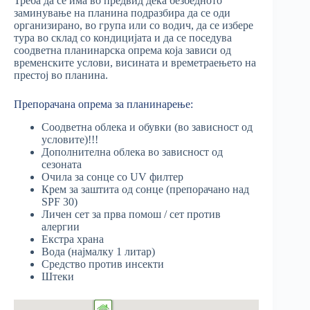
Треба да се има во предвид дека безбедното
заминување на планина подразбира да се оди
организирано, во група или со водич, да се избере
тура во склад со кондицијата и да се поседува
соодветна планинарска опрема која зависи од
временските услови, висината и времетраењето на
престој во планина.
Препорачана опрема за планинарење:
Соодветна облека и обувки (во зависност од
условите)!!!
Дополнителна облека во зависност од
сезоната
Очила за сонце со UV филтер
Крем за заштита од сонце (препорачано над
SPF 30)
Личен сет за прва помош / сет против
алергии
Екстра храна
Вода (најмалку 1 литар)
Средство против инсекти
Штеки