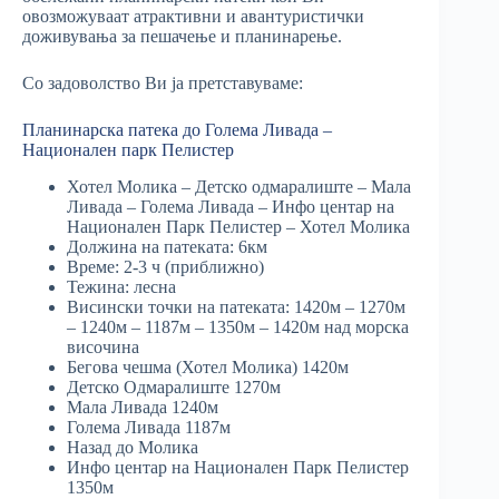
овозможуваат атрактивни и авантуристички
доживувања за пешачење и планинарење.
Со задоволство Ви ја претставуваме:
Планинарска патека до Голема Ливада –
Национален парк Пелистер
Хотел Молика – Детско одмаралиште – Мала
Ливада – Голема Ливада – Инфо центар на
Национален Парк Пелистер – Хотел Молика
Должина на патеката: 6км
Време: 2-3 ч (приближно)
Тежина: лесна
Висински точки на патеката: 1420м – 1270м
– 1240м – 1187м – 1350м – 1420м над морска
височина
Бегова чешма (Хотел Молика) 1420м
Детско Одмаралиште 1270м
Мала Ливада 1240м
Голема Ливада 1187м
Назад до Молика
Инфо центар на Национален Парк Пелистер
1350м