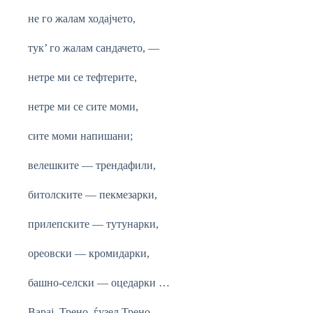
не го жалам ходајчето,
тук’ го жалам сандачето, —
нетре ми се тефтерите,
нетре ми се сите моми,
сите моми напишани;
велешките — трендафили,
битолските — пекмезарки,
прилепските — тутунарки,
ореовски — кромидарки,
башно-селски — оцедарки …
Варај, Трено, ѓузел Трено,