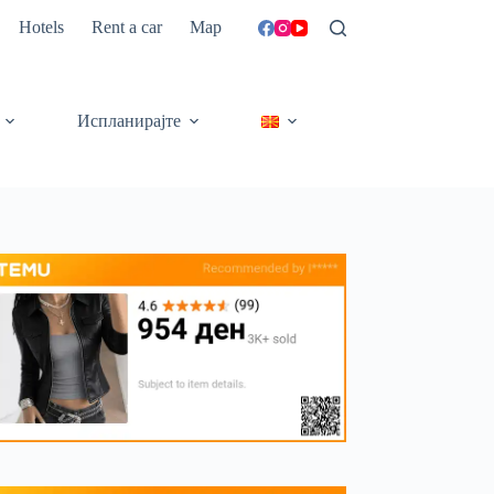
Hotels
Rent a car
Map
Испланирајте