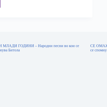
 МЛАДИ ГОДИНИ – Народни песни во кои се
СЕ ОМАЖ
нува Битола
се спомну