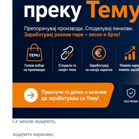
Се запали ходајчето,
ходајчето варосано,