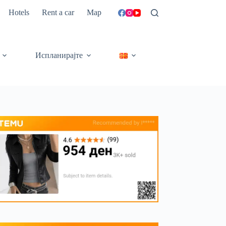
Hotels
Rent a car
Map
Испланирајте