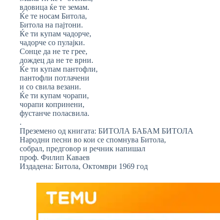
вдовица ќе те земам.
Ќe те носам Битола,
Битола на пајтони.
Ќe ти купам чадорче,
чадорче со пулајки.
Сонце да не те грее,
дождец да не те врни.
Ќe ти купам пантофли,
пантофли потлачени
и со свила везани.
Ќe ти купам чорапи,
чорапи копринени,
фустанче поласвила.
.
Преземено од книгата: БИТОЛА БАБАМ БИТОЛА
Народни песни во кои се спомнува Битола,
собрал, предговор и речник напишал
проф. Филип Каваев
Издадена: Битола, Октомври 1969 год