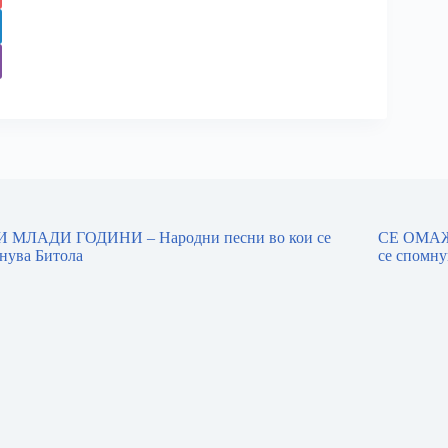
 МЛАДИ ГОДИНИ – Народни песни во кои се
СЕ ОМАЖ
нува Битола
се спомну