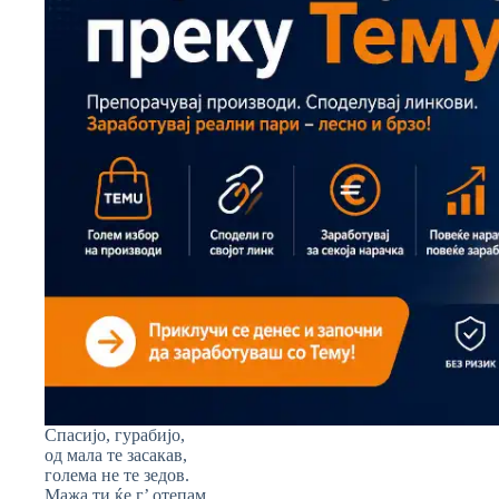
Спасијо, гурабијо,
од мала те засакав,
голема не те зедов.
Мажа ти ќе г’ отепам,