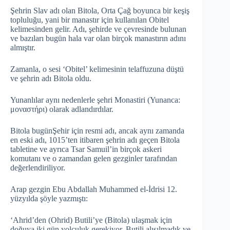
Şehrin Slav adı olan Bitola, Orta Çağ boyunca bir keşiş
topluluğu, yani bir manastır için kullanılan Obitel
kelimesinden gelir. Adı, şehirde ve çevresinde bulunan
ve bazıları bugün hala var olan birçok manastırın adını
almıştır.
Zamanla, o sesi ‘Obitel’ kelimesinin telaffuzuna düştü
ve şehrin adı Bitola oldu.
Yunanlılar aynı nedenlerle şehri Monastiri (Yunanca:
μοναστήρι) olarak adlandırdılar.
Bitola bugünŞehir için resmi adı, ancak aynı zamanda
en eski adı, 1015’ten itibaren şehrin adı geçen Bitola
tabletine ve ayrıca Tsar Samuil’in birçok askeri
komutanı ve o zamandan gelen gezginler tarafından
değerlendiriliyor.
Arap gezgin Ebu Abdallah Muhammed el-İdrisi 12.
yüzyılda şöyle yazmıştı:
‘Ahrid’den (Ohrid) Butili’ye (Bitola) ulaşmak için
doğuya iki gün yolculuk gerekiyor. Butili alışılmadık ve