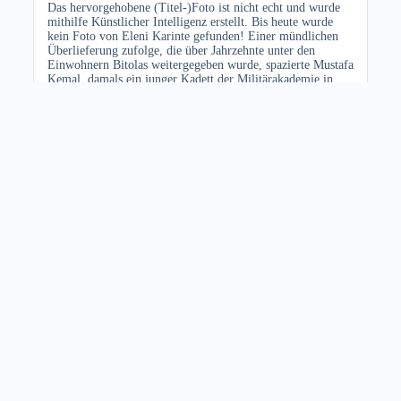
Das hervorgehobene (Titel-)Foto ist nicht echt und wurde
mithilfe Künstlicher Intelligenz erstellt. Bis heute wurde
kein Foto von Eleni Karinte gefunden! Einer mündlichen
Überlieferung zufolge, die über Jahrzehnte unter den
Einwohnern Bitolas weitergegeben wurde, spazierte Mustafa
Kemal, damals ein junger Kadett der Militärakademie in
Bitola, täglich die Širok Sokak entlang – das Herz der
Stadt. Dort, auf einem Balkon nahe der Hauptstraße,
bemerkte er Eleni Karinte, eine schöne junge Frau, still...