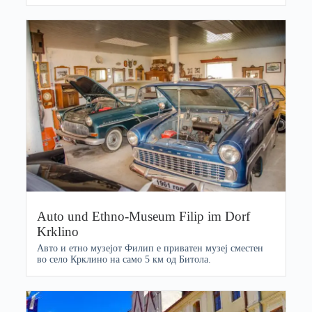
Auto und Ethno-Museum Filip im Dorf
Krklino
Авто и етно музејот Филип е приватен музеј сместен
во село Крклино на само 5 км од Битола.