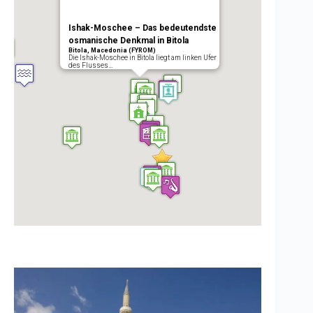
Ishak-Moschee – Das bedeutendste
osmanische Denkmal in Bitola
Bitola, Macedonia (FYROM)
Die Ishak-Moschee in Bitola liegt am linken Ufer
des Flusses…