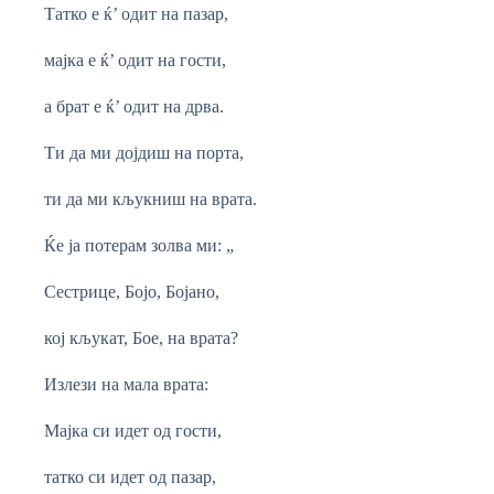
Татко е ќ’ одит на пазар,
мајка е ќ’ одит на гости,
а брат е ќ’ одит на дрва.
Ти да ми дојдиш на порта,
ти да ми кљукниш на врата.
Ќe ја потерам золва ми: „
Сестрице, Бојо, Бојано,
кој кљукат, Бое, на врата?
Излези на мала врата:
Мајка си идет од гости,
татко си идет од пазар,