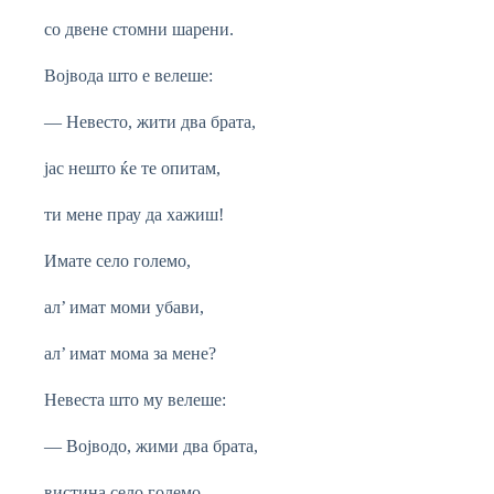
со двене стомни шарени.
Војвода што е велеше:
— Невесто, жити два брата,
јас нешто ќе те опитам,
ти мене прау да хажиш!
Имате село големо,
ал’ имат моми убави,
ал’ имат мома за мене?
Невеста што му велеше:
— Војводо, жими два брата,
вистина село големо,