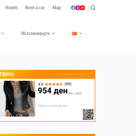
Hotels
Rent a car
Map
Испланирајте