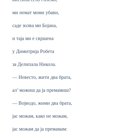
ми немат моми убави,
саде золва ми Бојана,
и таја ми е свршена
у Димитрија Робета
за Делипала Никола.
— Невесто, жити два брата,
ал’ можиш да ја премамиш?
— Војводо, жими два брата,
јас можам, како не можам,
јас можам да ја премамам: