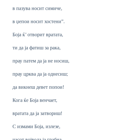
в пазува носит симиче,
в џепои носит хостени”.
Боја ќ’ отворит вратата,
ти да ја фатиш за рака,
прау патем да ја не носиш,
прау црква да ја однесиш;
да викнеш девет попои!
Кога ќе Боја венчает,
вратата да ја затвориш!
С измами Боја, излезе,
часот војвода ја грабна.