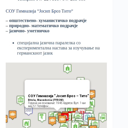
СОУ Гимназија “Јосип Броз Тито“
– општествено- хуманистичко подрачје
– природно- математичко подрачје
– јазично- уметничко
специјална јазична паралелка со
експериментална настава за изучување на
германскиот јазик
СОУ Гимназија “Јосип Броз – Тито”
Bitola, Macedonia (FYROM)
Година на основање: 1945 Адреса: Бул. 1-ви
мај 51 Телефон:…