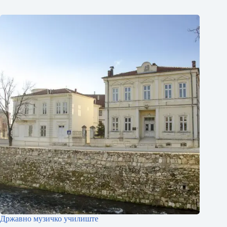
Државно музичко училиште