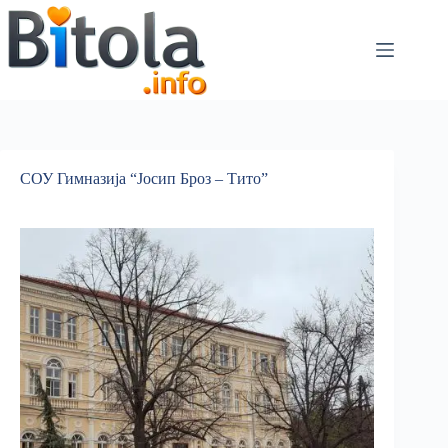
СОУ Гимназија “Јосип Броз – Тито”