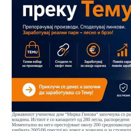
Државниот ученички дом “Мирка Гинова“ започнува со раб
младина. Истиот е со капацитет од 280 легла, распоредени 
Моментално во него престојуваат околу 200 средношколци 
учебната 2005/06 престој во домот е дозволен и за студент