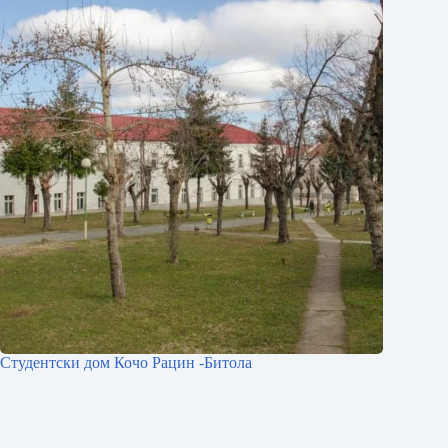
Студентски дом Кочо Рацин -Битола