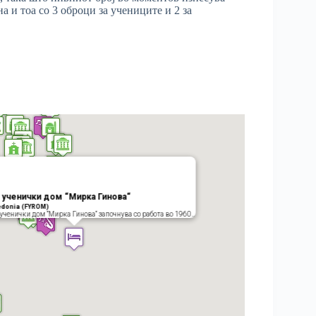
 и тоа со 3 оброци за учениците и 2 за
ученички дом “Мирка Гинова“
edonia (FYROM)
ученички дом “Мирка Гинова“ започнува со работа во 1960…