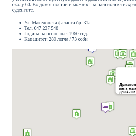
околу 60. Во домот постои и можност за пансионска исхрана
судентите.
Ул. Македонска фаланга бр. 31а
Тел. 047 237 548
Година на основање: 1960 год.
Капацитет: 280 легла / 73 соби
Државен 
Bitola, Mac
Државниот 