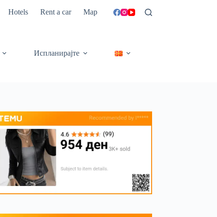
Hotels
Rent a car
Map
Испланирајте