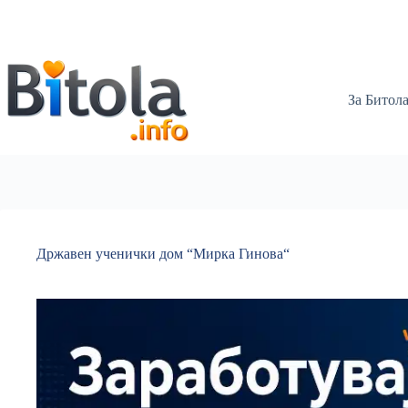
За Битол
Државен ученички дом “Мирка Гинова“