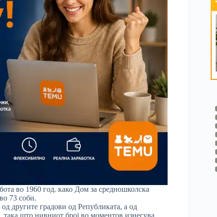
ота во 1960 год. како Дом за средношколска
во 73 соби.
од другите градови од Републиката, а од
и, така што нивниот број во моментов изнесува