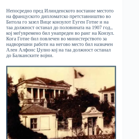
Непосредно пред Илинденското востание местото
на француското дипломатско претставништво во
Битола го зазел Вице конзулот Еуген Готие и на
таа должност останал до половината на 1907 год.,
кој меѓувремено бил унапреден во ранг на Конзул.
Кога Готие бил повлечен во министерството за
надворешни работи на негово место бил назначен
Ален Алфонс Џулио кој на таа должност останал
до Балканските војни.