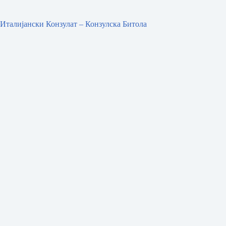
Италијански Конзулат – Конзулска Битола