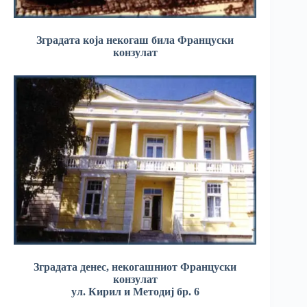
Зградата која некогаш била Француски
конзулат
Зградата денес, некогашниот Француски
конзулат
ул. Кирил и Методиј бр. 6