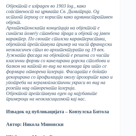
Објектот е изграден во 1903 год., како
сопственост на црквата Св. Димитрија. Од
истиот период се користи како административен
објект.
Архитектонската концепција на објектот е
синтеза помеѓу станбена зграда и објект од јавен
карактер. По своите стилски карактеристики,
објектот претставува пример на чист француски
неокласичен стил во архитектурата од 19 век.
Јужната фасада на објектот е решена со чисти
класични форми со канелирани дорски столбови и
балкон на катот во вид на колонада при што се
формира отворена галерија. Фасадата е богато
декорирана со профилација околу прозорите како и
употреба на керамопластични украси во вид на
розети над отворената галерија.
Објектот претставува еден од најубавите
примероци на неокласицизмот кај нас.
Извадок од публикацијата – Конзулска Битола
Автор: Никола Миновски