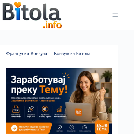
Француски Конзулат – Конзулска Битола