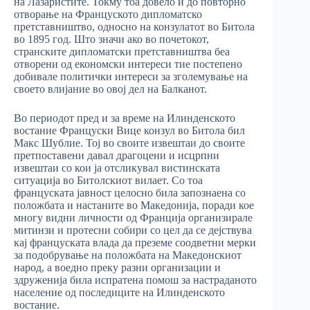
на Лазаристите. Токму тоа довело и до повторно
отворање на Француското дипломатско
претставништво, односно на конзулатот во Битола
во 1895 год. Што значи ако во почетокот,
странските дипломатски претставништва беа
отворени од економски интереси тие постепено
добивале политички интереси за зголемување на
своето влијание во овој дел на Балканот.
Во периодот пред и за време на Илинденското
востание Француски Вице конзул во Битола бил
Макс Шублие. Тој во своите извештаи до своите
претпоставени давал драгоцени и исцрпни
извештаи со кои ја отсликувал вистинската
ситуација во Битолскиот вилает. Со тоа
француската јавност целосно била запознаена со
положбата и настаните во Македонија, поради кое
многу видни личности од Франција организирале
митинзи и протесни собири со цел да се дејствува
кај француската влада да преземе соодветни мерки
за подобрување на положбата на Македонскиот
народ, а воедно преку разни организации и
здруженија била испратена помош за настраданото
население од последиците на Илинденското
востание.