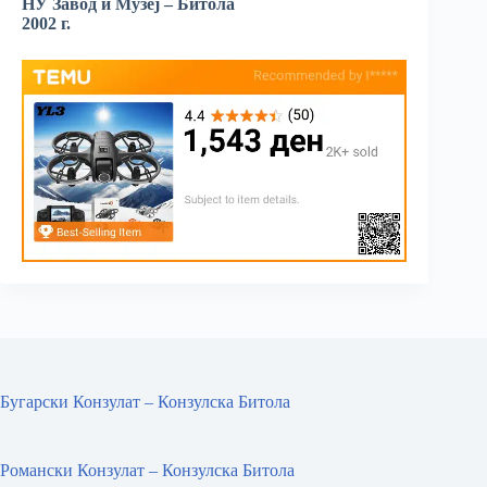
НУ Завод и Музеј – Битола
2002 г.
Бугарски Конзулат – Конзулска Битола
Романски Конзулат – Конзулска Битола