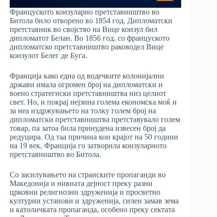
Француското конзуларно претставништво во
Битола било отворено во 1854 год. Дипломатски
претставник во својство на Вице конзул бил
дипломатот Белан. Во 1856 год. со француското
дипломатско претставништво раководел Вице
конзулот Белег де Буга.
Франција како една од водечките колонијални
држави имала огромен број на дипломатски и
воено стратегиски претставништва низ целиот
свет. Но, и покрај нејзина голема економска моќ и
за неа издржувањето на толку голем број на
дипломатски претставништва претставувало голем
товар, па затоа била принудена извесен број да
редуцира. Од таа причина кон крајот на 50 години
на 19 век, Франција го затворила конзуларното
претставништво во Битола.
Со засилувањето на странските пропаганди во
Македонија и нивната дејност преку разни
црковни религиозни здруженија и просветно
културни установи и здруженија, силен замав зема
и католичката пропаганда, особено преку сектата