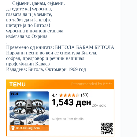
— Сејмени, џанам, сејмени,
да одите кај Фросина,
главата да и ја земите,
во табут да и ја клајте,
шетајте ја по Битола!
Фросина в полнош станала,
избегала во Охрида.
.
Преземено од книгата: БИТОЛА БАБАМ БИТОЛА
Народни песни во кои се спомнува Битола,
собрал, предговор и речник напишал
проф. Филип Каваев
Издадена: Битола, Октомври 1969 год