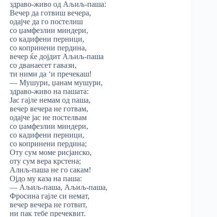
здраво-живо од Аљиљ-паша:
Вечер да готвиш вечера,
одајче да го постелиш
со џамфезлии миндери,
со кадифени перници,
со копринени пердина,
вечер ќе дојдит Аљиљ-паша
со дванаесет гавази,
ти ними да ‘и пречекаш!
— Мушури, џанам мушури,
здраво-живо на пашата:
Јас гајле немам од паша,
вечер вечера не готвам,
одајче јас не постелвам
со џамфезлии миндери,
со кадифени перници,
со копринени пердина;
Оту сум моме рисјанско,
оту сум вера крстена;
Алиљ-паша не го сакам!
Ојдо му каза на паша:
— Аљиљ-паша, Аљиљ-паша,
Фросина гајле си немат,
вечер вечера не готвит,
ни пак тебе пречеквит.