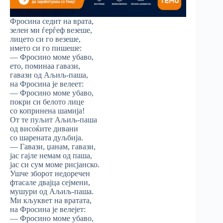
Фросина седит на врата,
зелен ми ѓерѓеф везеше,
лицето си го везеше,
името си го пишеше:
— Фросино моме убаво,
ето, поминаа гавази,
гавази од Аљиљ-паша,
на Фросина је велеет:
— Фросино моме убаво,
покри си белото лице
со копринена шамија!
От те пуљит Аљиљ-паша
од висоќите дивани
со шарената дуљбија.
— Гавази, џанам, гавази,
јас гајле немам од паша,
јас си сум моме рисјанско.
Ушче зборот недоречен
фтасале двајца сејмени,
мушури од Аљиљ-паша.
Ми кљуквет на вратата,
на Фросина је велејет:
— Фросино моме убаво,