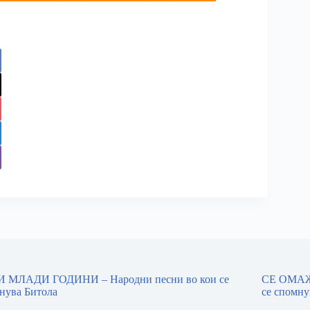
 МЛАДИ ГОДИНИ – Народни песни во кои се
СЕ ОМАЖ
нува Битола
се спомну