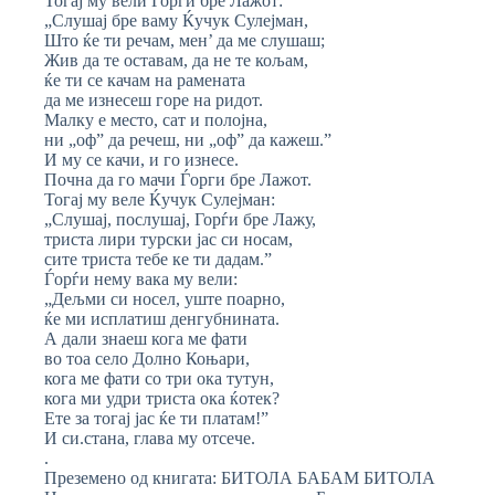
Тогај му вели Горѓи бре Лажот:
„Слушај бре ваму Ќучук Сулејман,
Што ќe ти речам, мен’ да ме слушаш;
Жив да те оставам, да не те кољам,
ќе ти се качам на рамената
да ме изнесеш горе на ридот.
Малку е место, сат и полојна,
ни „оф” да речеш, ни „оф” да кажеш.”
И му се качи, и го изнесе.
Почна да го мачи Ѓорги бре Лажот.
Тогај му веле Ќучук Сулејман:
„Слушај, послушај, Горѓи бре Лажу,
триста лири турски јас си носам,
сите триста тебе ке ти дадам.”
Ѓорѓи нему вака му вели:
„Дељми си носел, уште поарно,
ќе ми исплатиш денгубнината.
А дали знаеш кога ме фати
во тоа село Долно Коњари,
кога ме фати со три ока тутун,
кога ми удри триста ока ќотек?
Ете за тогај јас ќе ти платам!”
И си.стана, глава му отсече.
.
Преземено од книгата: БИТОЛА БАБАМ БИТОЛА