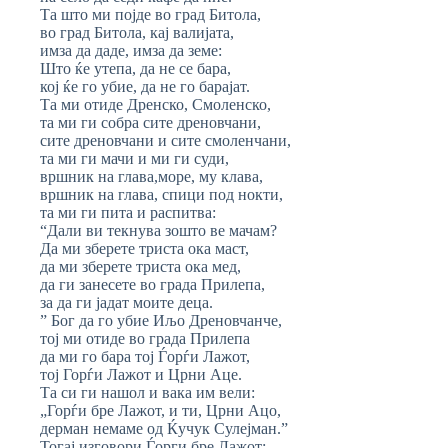
Та што ми појде во град Битола,
во град Битола, кај валијата,
имза да даде, имза да земе:
Што ќе утепа, да не се бара,
кој ќе го убие, да не го барајат.
Та ми отиде Дренско, Смоленско,
та ми ги собра сите дреновчани,
сите дреновчани и сите смоленчани,
та ми ги мачи и ми ги суди,
вршник на глава,море, му клава,
вршник на глава, спици под нокти,
та ми ги пита и распитва:
“Дали ви текнува зошто ве мачам?
Да ми зберете триста ока маст,
да ми зберете триста ока мед,
да ги занесете во града Прилепа,
за да ги јадат моите деца.
” Бог да го убие Иљо Дреновчанче,
тој ми отиде во града Прилепа
да ми го бара тој Ѓорѓи Лажот,
тој Горѓи Лажот и Црни Аце.
Та си ги нашол и вака им вели:
„Горѓи бре Лажот, и ти, Црни Ацо,
дерман немаме од Ќучук Сулејман.”
Тогај изговори Ѓорги бре Лажот: