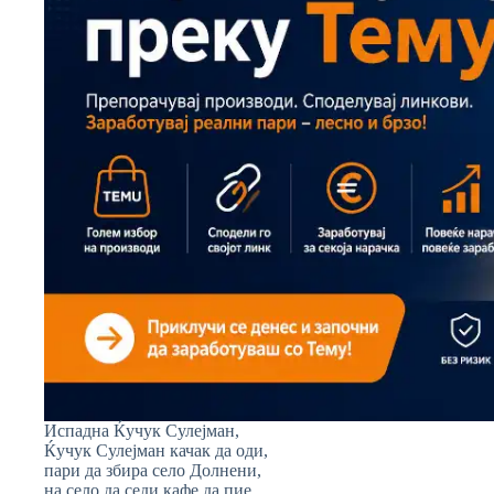
Испадна Ќучук Сулејман,
Ќучук Сулејман качак да оди,
пари да збира село Долнени,
на село да седи кафе да пие.