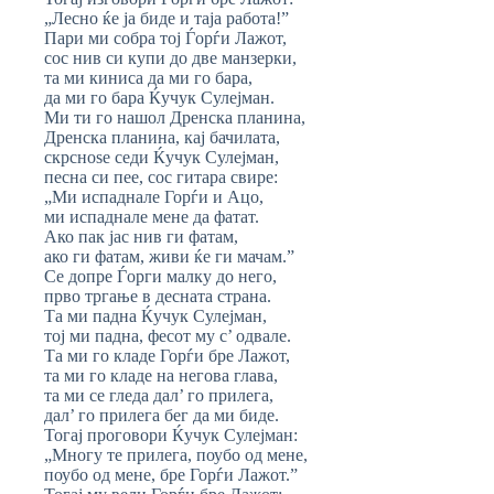
„Лесно ќе ја биде и таја работа!”
Пари ми собра тој Ѓорѓи Лажот,
сос нив си купи до две манзерки,
та ми киниса да ми го бара,
да ми го бара Ќучук Сулејман.
Ми ти го нашол Дренска планина,
Дренска планина, кај бачилата,
скрсноѕе седи Ќучук Сулејман,
песна си пее, сос гитара свире:
„Ми испаднале Горѓи и Ацо,
ми испаднале мене да фатат.
Ако пак јас нив ги фатам,
ако ги фатам, живи ќе ги мачам.”
Се допре Ѓорги малку до него,
прво тргање в десната страна.
Та ми падна Ќучук Сулејман,
тој ми падна, фесот му с’ одвале.
Та ми го кладе Горѓи бре Лажот,
та ми го кладе на негова глава,
та ми се гледа дал’ го прилега,
дал’ го прилега бег да ми биде.
Тогај проговори Ќучук Сулејман:
„Многу те прилега, поубо од мене,
поубо од мене, бре Горѓи Лажот.”