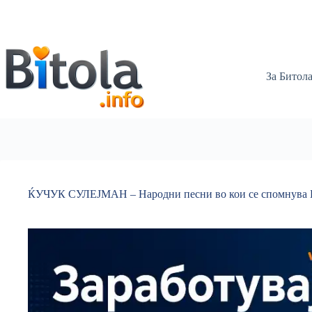
За Битол
ЌУЧУК СУЛЕЈМАН – Народни песни во кои се спомнува 