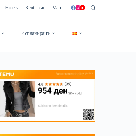
Hotels
Rent a car
Map
Испланирајте