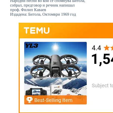
Народни песни во кои се спомнува Битола,
собрал, предговор и речник напишал
проф. Филип Каваев
Издадена: Битола, Октомври 1969 год