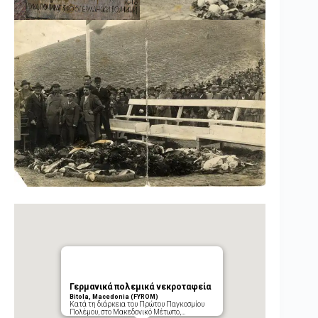
Γερμανικά πολεμικά νεκροταφεία
Bitola, Macedonia (FYROM)
Κατά τη διάρκεια του Πρώτου Παγκοσμίου
Πολέμου, στο Μακεδονικό Μέτωπο,…