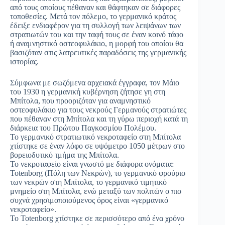
από τους οποίους πέθαναν και θάφτηκαν σε διάφορες
τοποθεσίες. Μετά τον πόλεμο, το γερμανικό κράτος
έδειξε ενδιαφέρον για τη συλλογή των λειψάνων των
στρατιωτών του και την ταφή τους σε έναν κοινό τάφο
ή αναμνηστικό οστεοφυλάκιο, η μορφή του οποίου θα
βασιζόταν στις λατρευτικές παραδόσεις της γερμανικής
ιστορίας.
Σύμφωνα με σωζόμενα αρχειακά έγγραφα, τον Μάιο
του 1930 η γερμανική κυβέρνηση ζήτησε γη στη
Μπίτολα, που προοριζόταν για αναμνηστικό
οστεοφυλάκιο για τους νεκρούς Γερμανούς στρατιώτες
που πέθαναν στη Μπίτολα και τη γύρω περιοχή κατά τη
διάρκεια του Πρώτου Παγκοσμίου Πολέμου.
Το γερμανικό στρατιωτικό νεκροταφείο στη Μπίτολα
χτίστηκε σε έναν λόφο σε υψόμετρο 1050 μέτρων στο
βορειοδυτικό τμήμα της Μπίτολα.
Το νεκροταφείο είναι γνωστό με διάφορα ονόματα:
Totenborg (Πόλη των Νεκρών), το γερμανικό φρούριο
των νεκρών στη Μπίτολα, το γερμανικό τιμητικό
μνημείο στη Μπίτολα, ενώ μεταξύ των πολιτών ο πιο
συχνά χρησιμοποιούμενος όρος είναι «γερμανικό
νεκροταφείο».
Το Totenborg χτίστηκε σε περισσότερο από ένα χρόνο