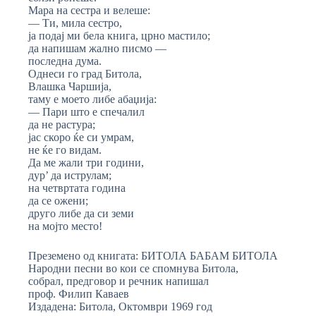
Мара на сестра и велеше:
— Ти, мила сестро,
ја подај ми бела книга, црно мастило;
да напишам жално писмо —
последна дума.
Однеси го град Битола,
Влашка Чаршија,
таму е моето либе абаџија:
— Пари што е спечалил
да не растура;
јас скоро ќе си умрам,
не ќе го видам.
Да ме жали три години,
дур’ да иструлам;
на четвртата година
да се ожени;
друго либе да си земи
на мојто место!
Преземено од книгата: БИТОЛА БАБАМ БИТОЛА
Народни песни во кои се спомнува Битола,
собрал, предговор и речник напишал
проф. Филип Каваев
Издадена: Битола, Октомври 1969 год