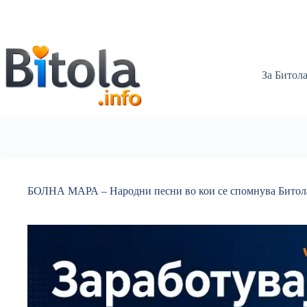
За Битол
БОЛНА МАРА – Народни песни во кои се спомнува Битол