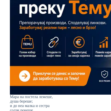
Мара на постела лежеше,
душа береше;
и до неа малка и сестра
солзи ронеше.