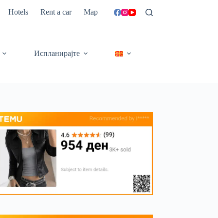
Hotels
Rent a car
Map
Испланирајте