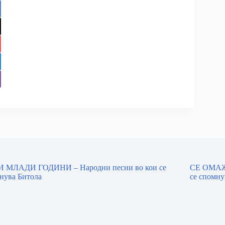
 МЛАДИ ГОДИНИ – Народни песни во кои се
СЕ ОМАЖ
нува Битола
се спомну