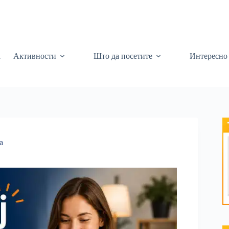
а
Активности
Што да посетите
Интересно
а