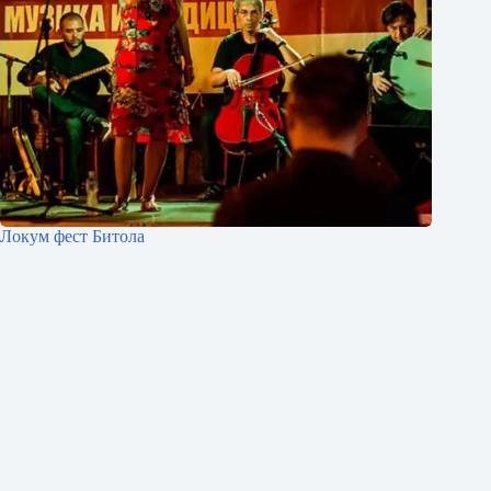
Локум фест Битола