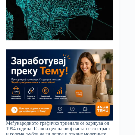
Меѓународното графичко триенале се одржува од
1994 година. Главна цел на овој настан е со страст
и голема љубов да ги допре и открие модерните