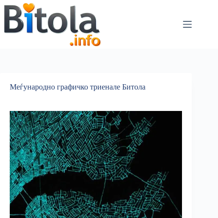
Меѓународно графичко триенале Битола