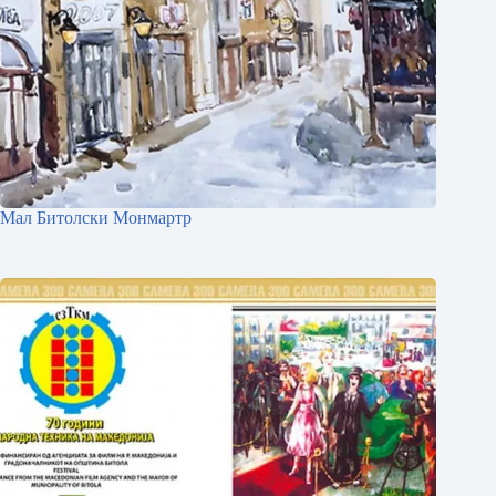
Мал Битолски Монмартр