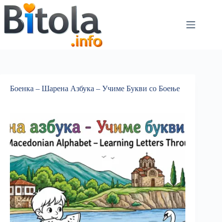
Боенка – Шарена Азбука – Учиме Букви со Боење