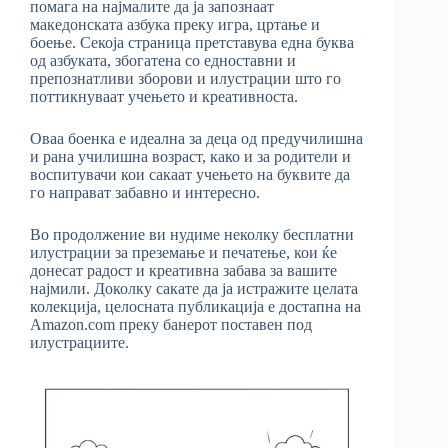
помага на најмалите да ја запознаат
македонската азбука преку игра, цртање и
боење. Секоја страница претставува една буква
од азбуката, збогатена со едноставни и
препознатливи зборови и илустрации што го
поттикнуваат учењето и креативноста.
Оваа боенка е идеална за деца од предучилишна
и рана училишна возраст, како и за родители и
воспитувачи кои сакаат учењето на буквите да
го направат забавно и интересно.
Во продолжение ви нудиме неколку бесплатни
илустрации за преземање и печатење, кои ќе
донесат радост и креативна забава за вашите
најмили. Доколку сакате да ја истражите целата
колекција, целосната публикација е достапна на
Amazon.com преку банерот поставен под
илустрациите.