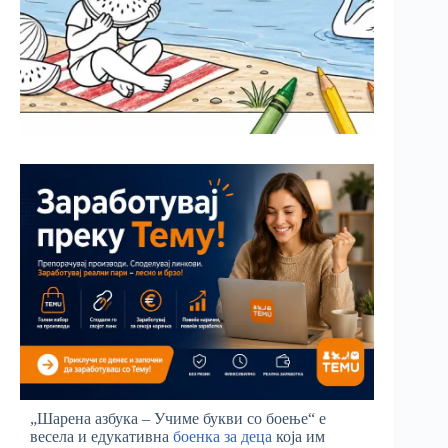
„Шарена азбука – Учиме букви со боење“ е
весела и едукативна
боенка за деца
која им