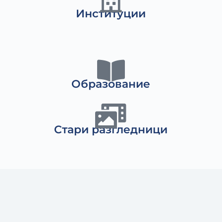
Институции
Образование
Стари разгледници