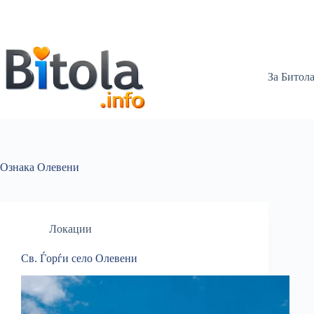
За Битол
Ознака
Олевени
Локации
Св. Ѓорѓи село Олевени