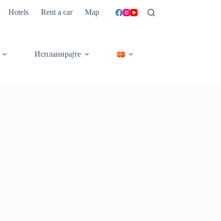
Hotels
Rent a car
Map
Испланирајте