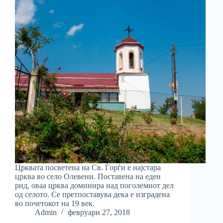
Црквата посветена на Св. Ѓорѓи е најстара
црква во село Олевени. Поставена на еден
рид, оваа црква доминира над поголемиот дел
од селото. Се претпоставува дека е изградена
во почетокот на 19 век.
Admin
февруари 27, 2018