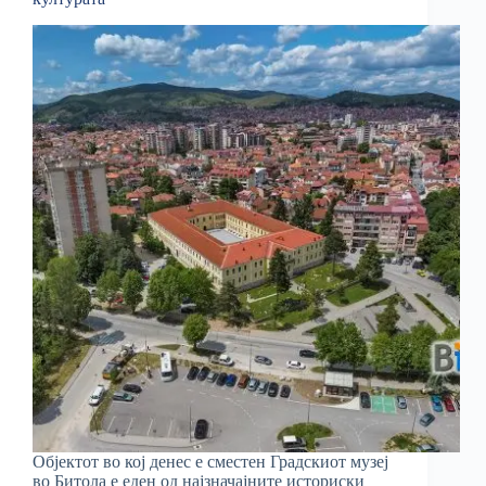
Објектот во кој денес е сместен Градскиот музеј
во Битола е еден од најзначајните историски