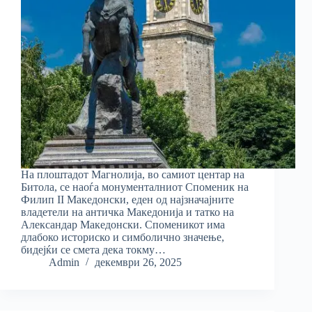
На плоштадот Магнолија, во самиот центар на
Битола, се наоѓа монументалниот Споменик на
Филип II Македонски, еден од најзначајните
владетели на античка Македонија и татко на
Александар Македонски. Споменикот има
длабоко историско и симболично значење,
бидејќи се смета дека токму…
Admin
декември 26, 2025