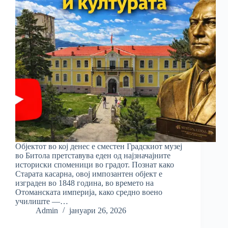
Објектот во кој денес е сместен Градскиот музеј
во Битола претставува еден од најзначајните
историски споменици во градот. Познат како
Старата касарна, овој импозантен објект е
изграден во 1848 година, во времето на
Отоманската империја, како средно воено
училиште —…
Admin
јануари 26, 2026