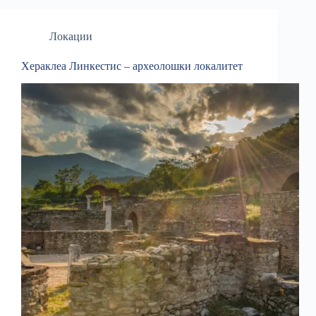
Локации
Хераклеа Линкестис – археолошки локалитет