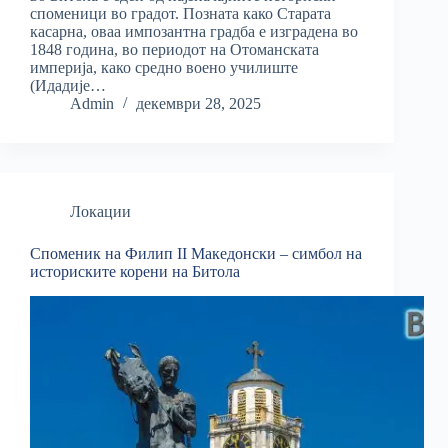
споменици во градот. Позната како Старата
касарна, оваа импозантна градба е изградена во
1848 година, во периодот на Отоманската
империја, како средно воено училиште
(Идадије…
Admin
декември 28, 2025
Локации
Споменик на Филип II Македонски – симбол на
историските корени на Битола