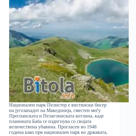
Национален парк Пелистер е вистински бисер
на југозападот на Македонија, сместен меѓу
Преспанската и Пелагониската котлина, каде
планината Баба се издигнува со својата
величествена убавина. Прогласен во 1948
година како прв национален парк во државата,