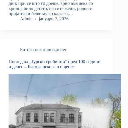
дни; при се што го доеше, арно ама дека со
крилца било детето, на сите жени, родои и
пријателки беше му го кажала,…
Admin
јануари 7, 2026
Битола некогаш и денес
Поглед од „Турски гробишта“ пред 100 години
и денес – Битола некогаш и денес