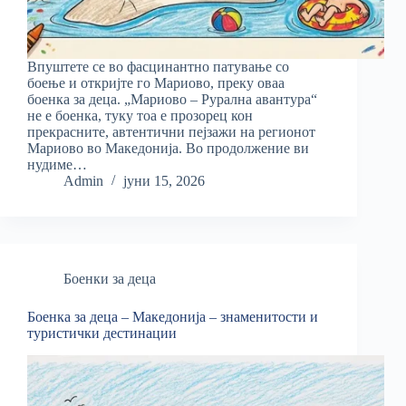
Впуштете се во фасцинантно патување со
боење и откријте го Мариово, преку оваа
боенка за деца. „Мариово – Рурална авантура“
не е боенка, туку тоа е прозорец кон
прекрасните, автентични пејзажи на регионот
Мариово во Македонија. Во продолжение ви
нудиме…
Admin
јуни 15, 2026
Боенки за деца
Боенка за деца – Македонија – знаменитости и
туристички дестинации