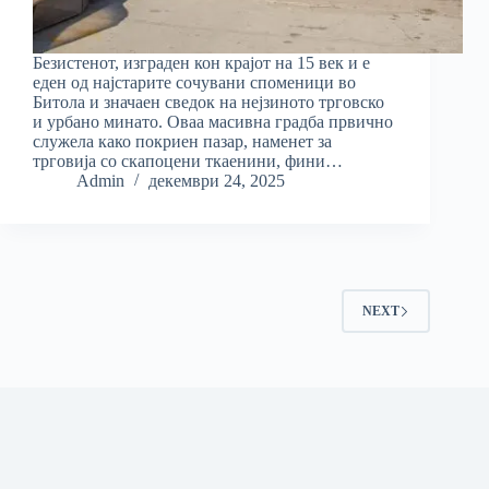
Безистенот, изграден кон крајот на 15 век и е
еден од најстарите сочувани споменици во
Битола и значаен сведок на нејзиното трговско
и урбано минато. Оваа масивна градба првично
служела како покриен пазар, наменет за
трговија со скапоцени ткаенини, фини…
Admin
декември 24, 2025
NEXT