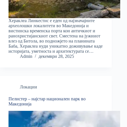
Хераклеа Линкестис е еден од најзначајните
археолошки локалитети во Македонија и
вистинска временска порта кон античкиот и
ранохристијанскиот свет. Сместена на јужниот
влез од Битола, во подножјето на планината
Баба, Хераклеа нуди уникатно доживување каде
историјата, уметноста и архитектурата се…
Admin
декември 28, 2025
Локации
Пелистер – најстар национален парк во
Македонија