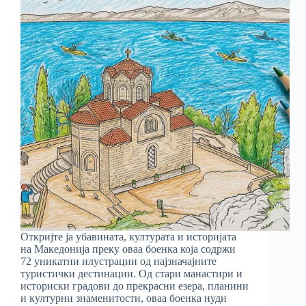
Откријте ја убавината, културата и историјата
на Македонија преку оваа боенка која содржи
72 уникатни илустрации од најзначајните
туристички дестинации. Од стари манастири и
историски градови до прекрасни езера, планини
и културни знаменитости, оваа боенка нуди