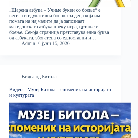
„Шарена азбука – Учиме букви со боење“ е
весела и едукативна боенка за деца која им
помага на најмалите да ја запознаат
македонската азбука преку игра, цртање и
боење. Секоја страница претставува една буква
од азбуката, збогатена со едноставни и…
Admin
јуни 15, 2026
Видеа од Битола
Видео – Музеј Битола – споменик на историјата
и културата