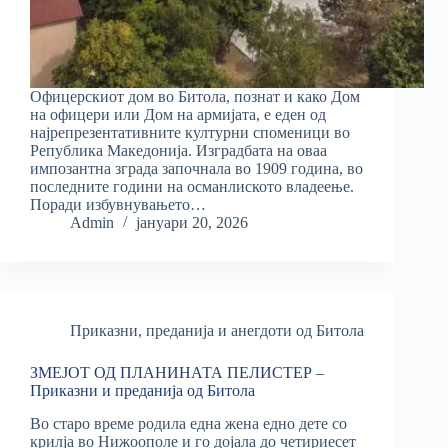
Офицерскиот дом во Битола, познат и како Дом
на офицери или Дом на армијата, е еден од
најрепрезентативните културни споменици во
Република Македонија. Изградбата на оваа
импозантна зграда започнала во 1909 година, во
последните години на османлиското владеење.
Поради избувнувањето…
Admin
јануари 20, 2026
Приказни, преданија и анегдоти од Битола
ЗМЕЈОТ ОД ПЛАНИНАТА ПЕЛИСТЕР –
Приказни и преданија од Битола
Во старо време родила една жена едно дете со
крилја во Нижоополе и го дојала до четириесет