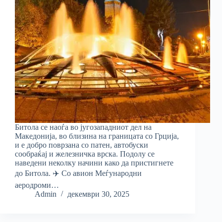
Битола се наоѓа во југозападниот дел на
Македонија, во близина на границата со Грција,
и е добро поврзана со патен, автобуски
сообраќај и железничка врска. Подолу се
наведени неколку начини како да пристигнете
до Битола. ✈️ Со авион Меѓународни
аеродроми…
Admin
декември 30, 2025