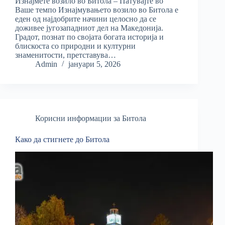
Изнајмете возило во Битола – Патувајте во
Ваше темпо Изнајмувањето возило во Битола е
еден од најдобрите начини целосно да се
доживее југозападниот дел на Македонија.
Градот, познат по својата богата историја и
блискоста со природни и културни
знаменитости, претставува…
Admin
јануари 5, 2026
Корисни информации за Битола
Како да стигнете до Битола