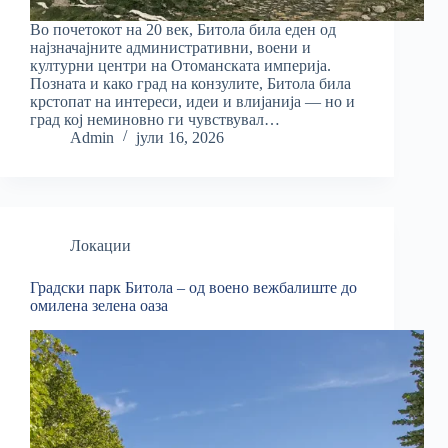
Во почетокот на 20 век, Битола била еден од
најзначајните административни, воени и
културни центри на Отоманската империја.
Позната и како град на конзулите, Битола била
крстопат на интереси, идеи и влијанија — но и
град кој неминовно ги чувствувал…
Admin
јули 16, 2026
Локации
Градски парк Битола – од воено вежбалиште до
омилена зелена оаза