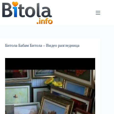
Битола Бабам Битола – Видео разгледница