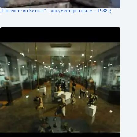
„Повелете во Битола“ – документарен филм – 1988 g