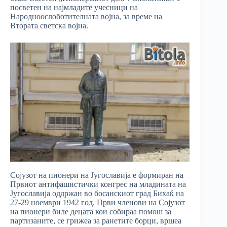
посветен на најмладите учесници на
Народноослоботителната војна, за време на
Втората светска војна.
Сојузот на пионери на Југославија е формиран на
Првиот антифашистички конгрес на младината на
Југославија оддржан во босанскиот град Бихаќ на
27-29 ноември 1942 год. Први членови на Сојузот
на пионери биле децата кои собираа помош за
партизаните, се грижеа за ранетите борци, вршеа