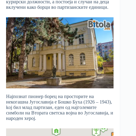
курирски должности, а постоеја и случаи на деца
вклучени како борци во партизанските единици.
Најпознат пионер борец на просторите на
некогашна Југославија е Бошко Буха (1926 – 1943),
koj бил млад партизан, еден од најголемите
симболи на Втората светска војна во Југославија, и
народен херој.