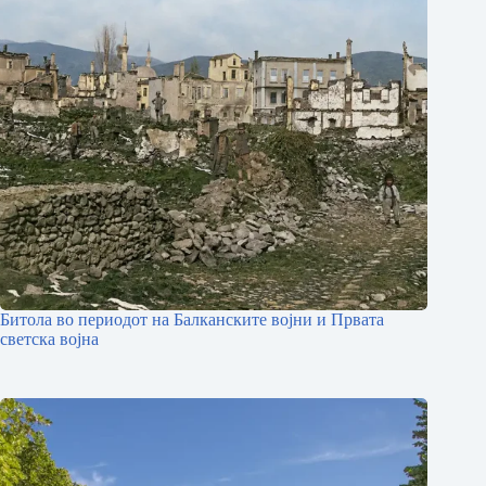
Битола во периодот на Балканските војни и Првата
светска војна