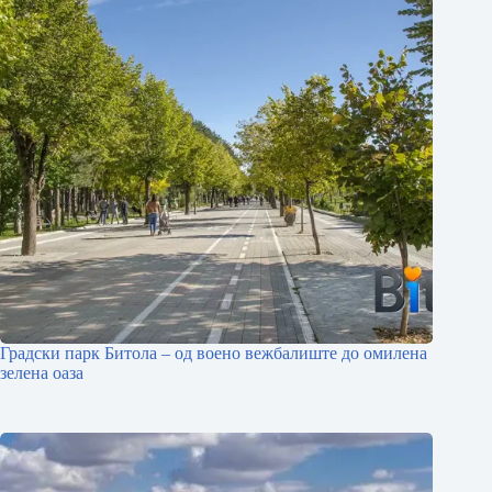
Градски парк Битола – од воено вежбалиште до омилена
зелена оаза