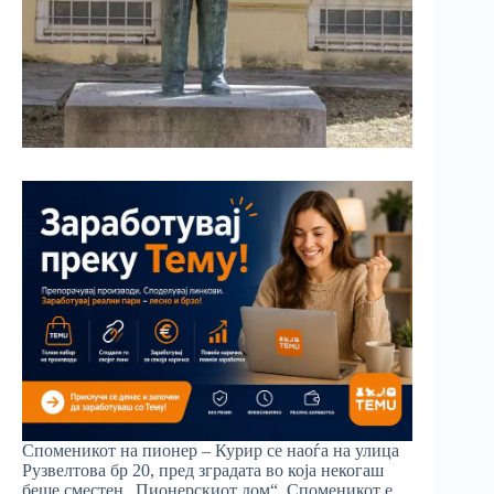
Споменикот на пионер – Курир се наоѓа на улица
Рузвелтова бр 20, пред зградата во која некогаш
беше сместен „Пионерскиот дом“. Споменикот е