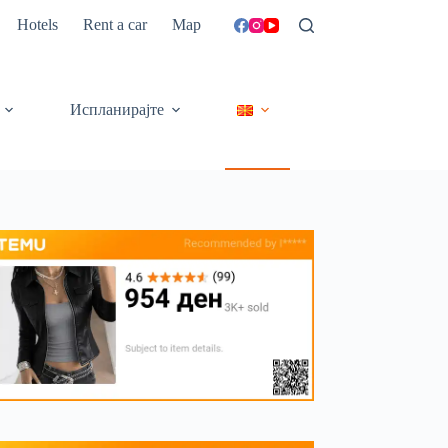
Hotels
Rent a car
Map
Испланирајте