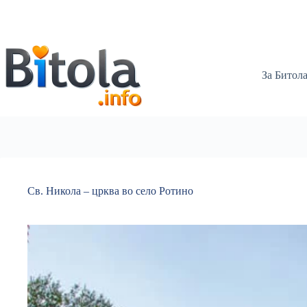
За Битол
Св. Никола – црква во село Ротино