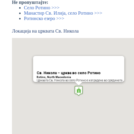
Не пропуштајте:
Село Ротино >>>
Манастир Св. Илија, село Ротино >>>
Ротинско езеро >>>
Локација на црквата Св. Никола
Св. Никола – црква во село Ротино
Rotino, North Macedonia
Црквата Св. Никола во село Ротино е изградена во средината…