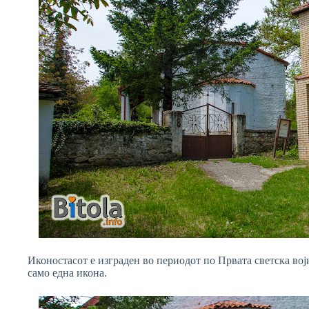
Иконостасот е изграден во периодот по Првата светска војн
само една икона.