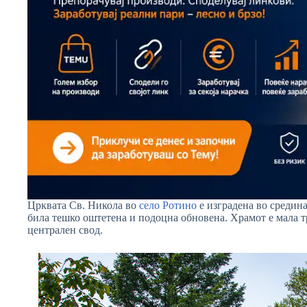
Црквата Св. Никола во
село Ротино
е изградена во средина
била тешко оштетена и подоцна обновена. Храмот е мала 
централен свод.