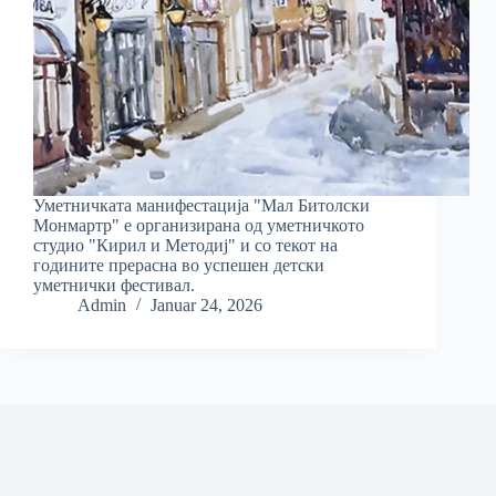
Уметничката манифестација "Мал Битолски
Монмартр" е организирана од уметничкото
студио "Кирил и Методиј" и со текот на
годините прерасна во успешен детски
уметнички фестивал.
Admin
Januar 24, 2026