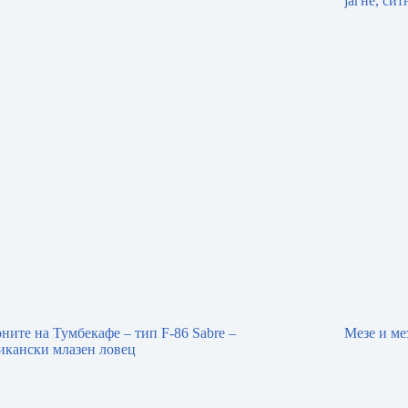
ните на Тумбекафе – тип F-86 Sabre –
Мезе и ме
икански млазен ловец