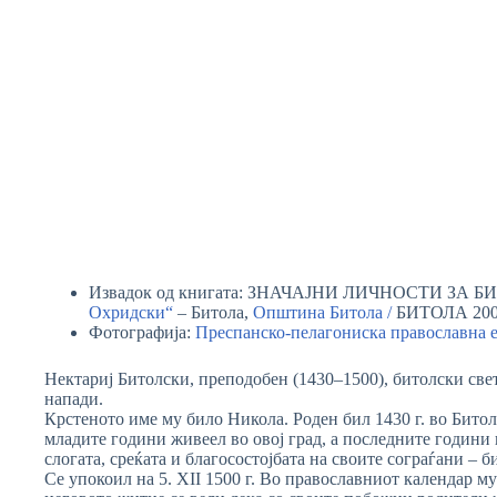
Извадок од книгата: ЗНАЧАЈНИ ЛИЧНОСТИ ЗА БИ
Охридски“
– Битола,
Општина Битола /
БИТОЛА 20
Фотографија:
Преспанско-пелагониска православна 
Нектариј Битолски, преподобен (1430–1500), битолски свет
напади.
Крстеното име му било Никола. Роден бил 1430 г. во Бито
младите години живеел во овој град, а последните години г
слогата, среќата и благосостојбата на своите сограѓани – 
Се упокоил на 5. XII 1500 г. Во православниот календар му 