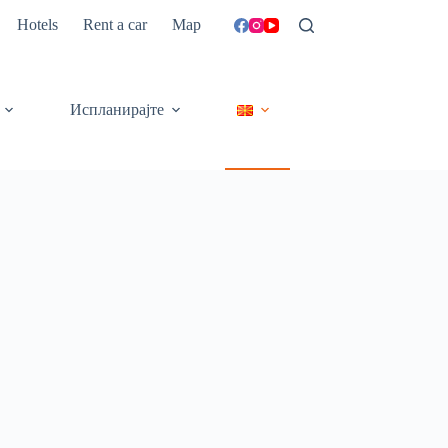
Hotels
Rent a car
Map
Испланирајте