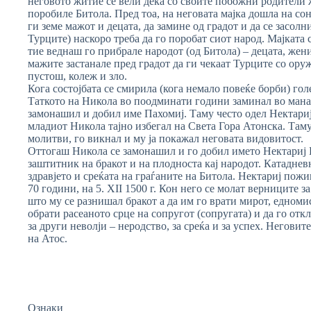
неговото житие се вели дека со своите побожни родители 
поробиле Битола. Пред тоа, на неговата мајка дошла на сон
ги земе мажот и децата, да замине од градот и да се засолн
Турците) наскоро треба да го поробат сиот народ. Мајката 
тие веднаш го прибрале народот (од Битола) – децата, жени
мажите застанале пред градот да ги чекаат Турците со оруж
пустош, колеж и зло.
Кога состојбата се смирила (кога немало повеќе борби) гол
Таткото на Никола во поодминати години заминал во манас
замонашил и добил име Пахомиј. Таму често одел Нектариј 
младиот Никола тајно избегал на Света Гора Атонска. Таму
молитви, го викнал и му ја покажал неговата видовитост.
Оттогаш Никола се замонашил и го добил името Нектариј Б
заштитник на бракот и на плодноста кај народот. Катадневн
здравјето и среќата на граѓаните на Битола. Нектариј пожи
70 години, на 5. XII 1500 г. Кон него се молат верниците з
што му се разнишал бракот а да им го врати мирот, едноми
обрати расеаното срце на сопругот (сопругата) и да го отк
за други неволји – неродство, за среќа и за успех. Негови
на Атос.
Ознаки