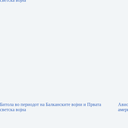
Битола во периодот на Балканските војни и Првата
Авио
светска војна
амер