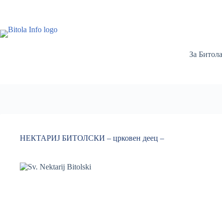
За Битол
НЕКТАРИЈ БИТОЛСКИ – црковен деец –