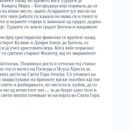
живеел токму во времето кога Турците ја
 Божјата Мајка – Богородица која порачала да си
и на некое место, зашто Агарјаните (се мисли на
сите овие работи ги кажала на мажа си и синот и
те и нејаките старци и заминале од градот, додека
је. Турците го зазеле градот Битола и направиле
ем број христијански фамилии се вратиле назад.
тирот Кузман и Дамјан близу до Битола, се
и ја учел христовата вера. Кога веќе пораснал
 го сретнал стариот Филотеј, кој по завршените
итолски. Поживеал доста и оттогаш тој станал
о тој се молел на Господа и Исуса Христа за
веал доста на Света Гора Атоска. Се упокоил на
а: зацврстување на брачните врски посебно кај тие
слието и разбирањето, во чистота и љубов, да го
ло ни од нечистиот пат… за да бидат едно тело и
те свети мошти почиваат во келијата во Света Гора