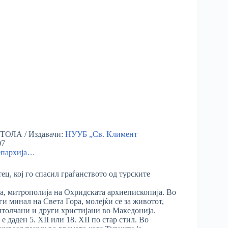
ТОЛА / Издавачи:
НУУБ „Св. Климент
07
епархија…
ец, кој го спасил граѓанството од турските
ла, митрополија на Охридската архиепископија. Во
и минал на Света Гора, молејќи се за животот,
битолчани и други христијани во Македонија.
е даден 5. XII или 18. XII по стар стил. Во