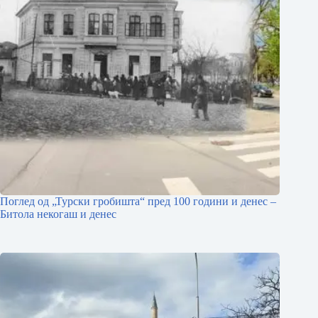
Поглед од „Турски гробишта“ пред 100 години и денес –
Битола некогаш и денес