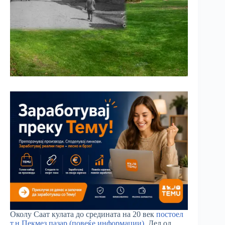
Околу Саат кулата до средината на 20 век
постоел
т.н Пекмез пазар
(повеќе информации)
. Дел од