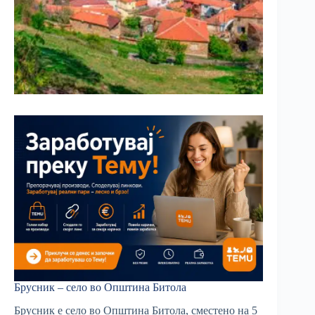
Брусник – село во Општина Битола
Брусник е село во Општина Битола, сместено на 5