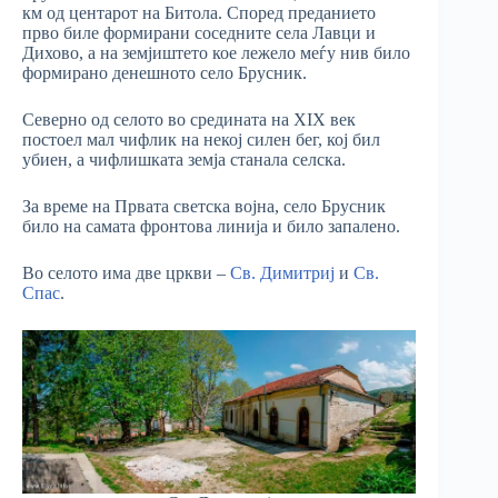
км од центарот на Битола. Според преданието
прво биле формирани соседните села Лавци и
Дихово, а на земјиштето кое лежело меѓу нив било
формирано денешното село Брусник.
Северно од селото во средината на XIX век
постоел мал чифлик на некој силен бег, кој бил
убиен, а чифлишката земја станала селска.
За време на Првата светска војна, село Брусник
било на самата фронтова линија и било запалено.
Во селото има две цркви –
Св. Димитриј
и
Св.
Спас
.