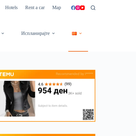
Hotels
Rent a car
Map
Испланирајте