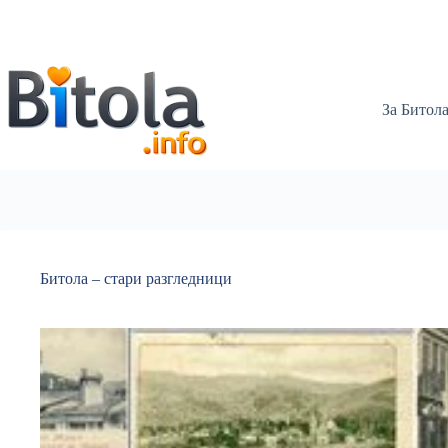
За Битол
Битола – стари разгледници