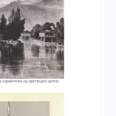
а изработена од претходен цртеж